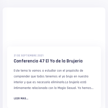
21 DE SEPTIEMBRE 2021
Conferencia 47 El Yo de la Brujería
Este tema lo vamos a estudiar con el propósito de
comprender que todos tenemos el yo brujo en nuestro
interior y que es necesario eliminarlo.La brujería está
íntimamente relacionada con la Magia Sexual. Ya hemos
enseñado que existen tres tipos de Magia Sexual o
LEER MAS...
Tantrismo: Tantrismo Blanco. Unión sexual falo-yoni sin
eyaculación seminal. Kundalini. Tantrismo Gris. Práctica de